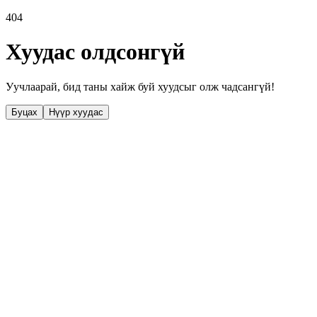
404
Хуудас олдсонгүй
Уучлаарай, бид таны хайж буй хуудсыг олж чадсангүй!
Буцах
Нүүр хуудас