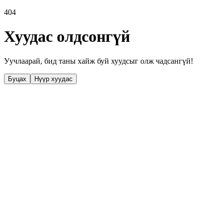
404
Хуудас олдсонгүй
Уучлаарай, бид таны хайж буй хуудсыг олж чадсангүй!
Буцах
Нүүр хуудас