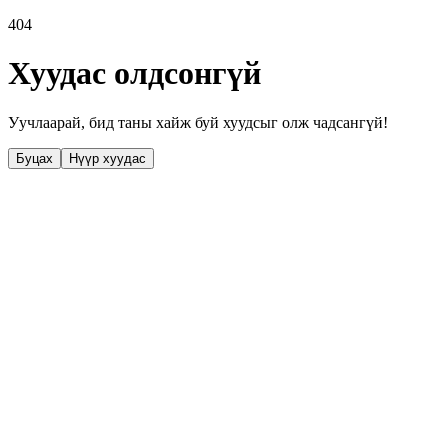
404
Хуудас олдсонгүй
Уучлаарай, бид таны хайж буй хуудсыг олж чадсангүй!
Буцах
Нүүр хуудас