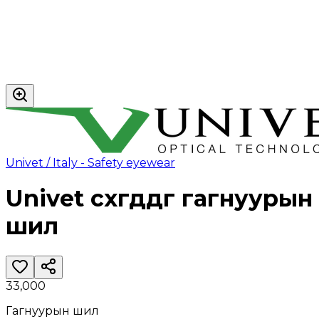
Univet / Italy - Safety eyewear
Univet сөхөгддөг гагнуурын
шил
33,000
Гагнуурын шил