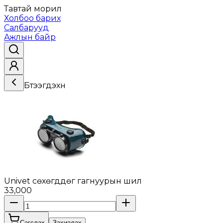
Тавтай морил
Холбоо барих
Салбарууд
Ажлын байр
Бүтээгдэхүүн
Univet сөхөгддөг гагнуурын шил
33,000
Сагслах
Захиалах