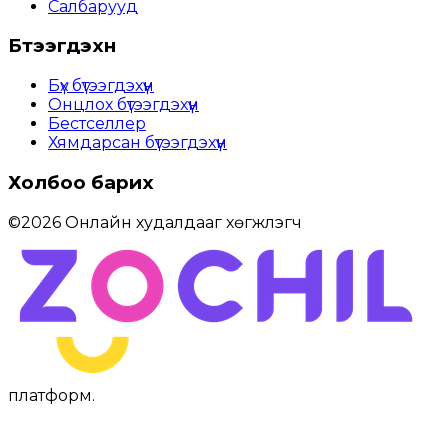
Салбарууд
Бүтээгдэхүүн
Бүх бүтээгдэхүүн
Онцлох бүтээгдэхүүн
Бестселлер
Хямдарсан бүтээгдэхүүн
Холбоо барих
©
2026
Онлайн худалдааг хөгжүүлэгч
платформ
.