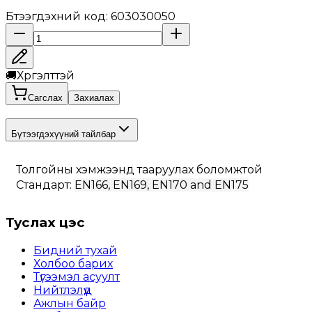
Бүтээгдэхүүний код
:
603030050
🚚
Хүргэлттэй
Сагслах
Захиалах
Бүтээгдэхүүний тайлбар
Толгойны хэмжээнд тааруулах боломжтой
Стандарт: 
EN166, EN169, EN170 and EN175
Туслах цэс
Бидний тухай
Холбоо барих
Түгээмэл асуулт
Нийтлэлүүд
Ажлын байр