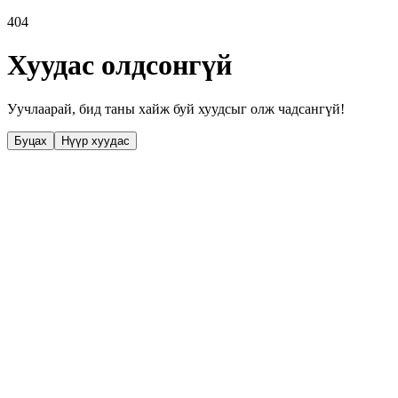
404
Хуудас олдсонгүй
Уучлаарай, бид таны хайж буй хуудсыг олж чадсангүй!
Буцах
Нүүр хуудас