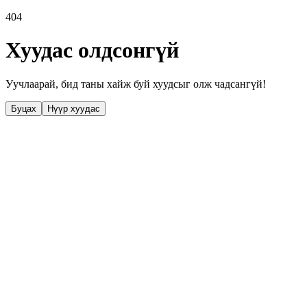
404
Хуудас олдсонгүй
Уучлаарай, бид таны хайж буй хуудсыг олж чадсангүй!
Буцах
Нүүр хуудас