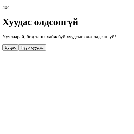
404
Хуудас олдсонгүй
Уучлаарай, бид таны хайж буй хуудсыг олж чадсангүй!
Буцах
Нүүр хуудас