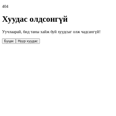
404
Хуудас олдсонгүй
Уучлаарай, бид таны хайж буй хуудсыг олж чадсангүй!
Буцах
Нүүр хуудас