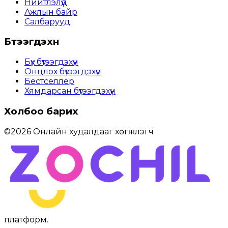
Нийтлэлүүд
Ажлын байр
Салбарууд
Бүтээгдэхүүн
Бүх бүтээгдэхүүн
Онцлох бүтээгдэхүүн
Бестселлер
Хямдарсан бүтээгдэхүүн
Холбоо барих
©
2026
Онлайн худалдааг хөгжүүлэгч
платформ
.