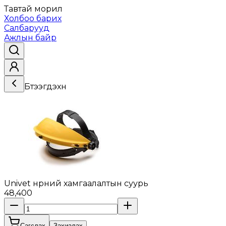
Тавтай морил
Холбоо барих
Салбарууд
Ажлын байр
Бүтээгдэхүүн
Univet нүүрний хамгаалалтын суурь
48,400
Сагслах
Захиалах