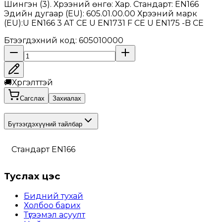
Шингэн (3). Хүрээний өнгө: Хар. Стандарт: EN166
Эдийн дугаар (EU): 605.01.00.00 Хүрээний марк
(EU):U EN166 3 AT CE U EN1731 F CE U EN175 -B CE
Бүтээгдэхүүний код
:
605010000
🚚
Хүргэлттэй
Сагслах
Захиалах
Бүтээгдэхүүний тайлбар
Стандарт EN166
Туслах цэс
Бидний тухай
Холбоо барих
Түгээмэл асуулт