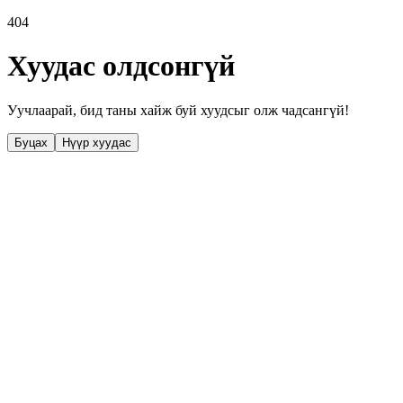
404
Хуудас олдсонгүй
Уучлаарай, бид таны хайж буй хуудсыг олж чадсангүй!
Буцах
Нүүр хуудас