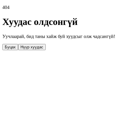
404
Хуудас олдсонгүй
Уучлаарай, бид таны хайж буй хуудсыг олж чадсангүй!
Буцах
Нүүр хуудас