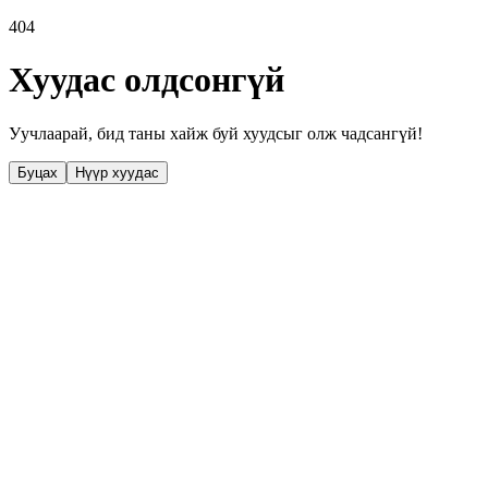
404
Хуудас олдсонгүй
Уучлаарай, бид таны хайж буй хуудсыг олж чадсангүй!
Буцах
Нүүр хуудас