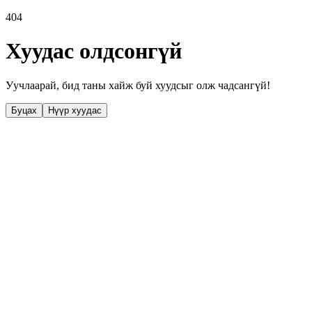
404
Хуудас олдсонгүй
Уучлаарай, бид таны хайж буй хуудсыг олж чадсангүй!
Буцах
Нүүр хуудас