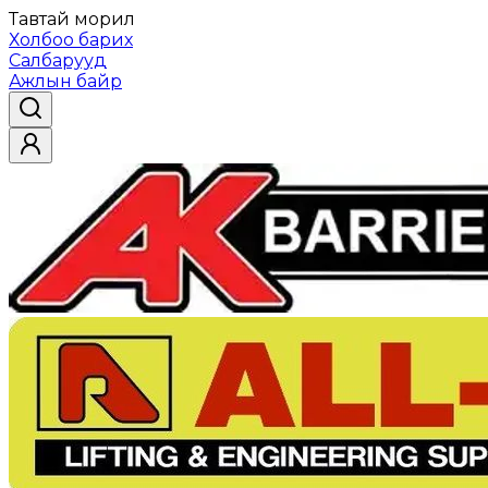
Тавтай морил
Холбоо барих
Салбарууд
Ажлын байр