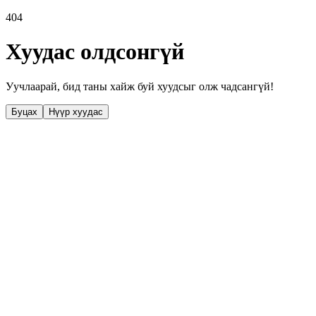
404
Хуудас олдсонгүй
Уучлаарай, бид таны хайж буй хуудсыг олж чадсангүй!
Буцах
Нүүр хуудас