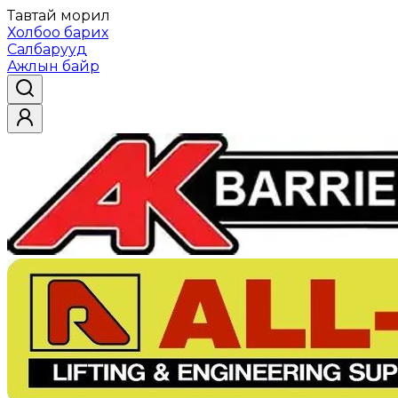
Тавтай морил
Холбоо барих
Салбарууд
Ажлын байр